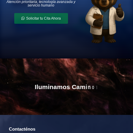
Atención prioritaria, tecnología avanzada y
servicio humano
Solicitar tu Cita Ahora
I
l
u
m
i
n
a
m
o
s
C
a
m
i
n
o
s
Contacténos