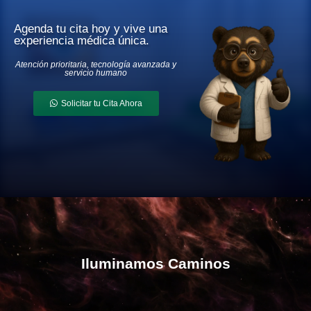
Agenda tu cita hoy y vive una
experiencia médica única.
Atención prioritaria, tecnología avanzada y
servicio humano
Solicitar tu Cita Ahora
I
l
u
m
i
n
a
m
o
s
C
a
m
i
n
o
s