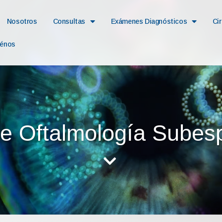
Nosotros
Consultas
Exámenes Diagnósticos
Ci
ténos
e Oftalmología Subesp