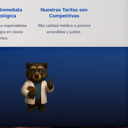
Inmediata
Nuestras Tarifas son
ológica
Competitivas
a especialistas
Alta calidad médica a precios
gía en casos
accesibles y justos.
ntes.