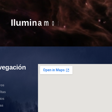
I
l
u
m
i
n
a
m
o
s
C
a
m
i
n
o
s
vegación
ros
ltas
ios
as