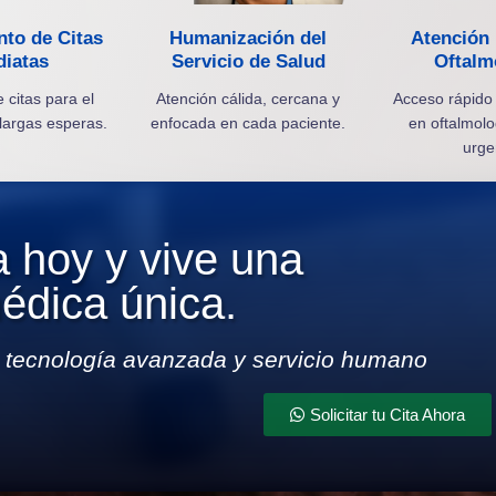
to de Citas
Humanización del
Atención 
iatas
Servicio de Salud
Oftalm
 citas para el
Atención cálida, cercana y
Acceso rápido 
largas esperas.
enfocada en cada paciente.
en oftalmolo
urge
a hoy y vive una
édica única.
a, tecnología avanzada y servicio humano
Solicitar tu Cita Ahora