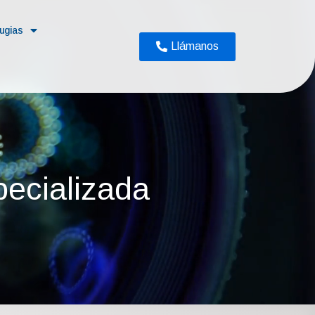
rugias
Llámanos
ecializada