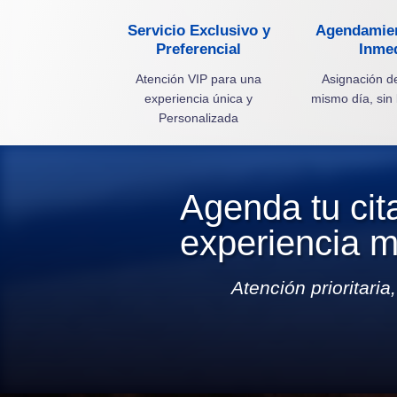
Servicio Exclusivo y
Agendamien
Preferencial
Inmed
Atención VIP para una
Asignación de
experiencia única y
mismo día, sin 
Personalizada
Agenda tu cit
experiencia m
Atención prioritari