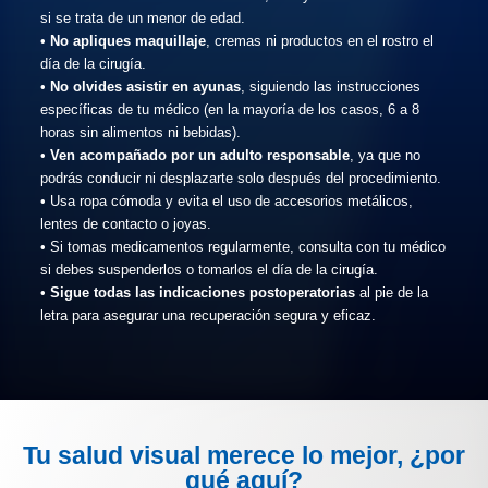
si se trata de un menor de edad.
•
No apliques maquillaje
, cremas ni productos en el rostro el
día de la cirugía.
•
No olvides asistir en ayunas
, siguiendo las instrucciones
específicas de tu médico (en la mayoría de los casos, 6 a 8
horas sin alimentos ni bebidas).
•
Ven acompañado por un adulto responsable
, ya que no
podrás conducir ni desplazarte solo después del procedimiento.
• Usa ropa cómoda y evita el uso de accesorios metálicos,
lentes de contacto o joyas.
• Si tomas medicamentos regularmente, consulta con tu médico
si debes suspenderlos o tomarlos el día de la cirugía.
•
Sigue todas las indicaciones postoperatorias
al pie de la
letra para asegurar una recuperación segura y eficaz.
Tu salud visual merece lo mejor, ¿por
qué aquí?