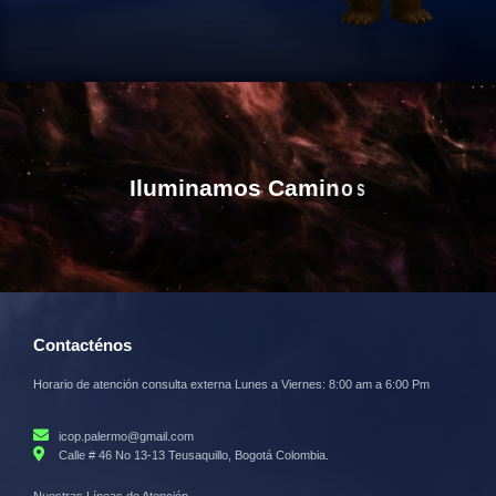
I
l
u
m
i
n
a
m
o
s
C
a
m
i
n
o
s
Contacténos
Horario de atención consulta externa Lunes a Viernes: 8:00 am a 6:00 Pm
icop.palermo@gmail.com
Calle # 46 No 13-13 Teusaquillo, Bogotá Colombia.